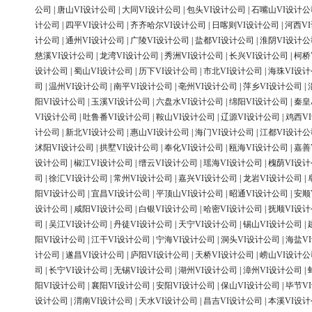
公司
|
唐山VI设计公司
|
大同VI设计公司
|
包头VI设计公司
|
石嘴山VI设计公
计公司
|
四平VI设计公司
|
齐齐哈尔VI设计公司
|
日喀则VI设计公司
|
河西V
计公司
|
通州VI设计公司
|
广陵VI设计公司
|
盐都VI设计公司
|
淮阴VI设计公
慈溪VI设计公司
|
龙湾VI设计公司
|
秀洲VI设计公司
|
长兴VI设计公司
|
柯桥
设计公司
|
蜀山VI设计公司
|
历下VI设计公司
|
市北VI设计公司
|
海珠VI设
司
|
温州VI设计公司
|
南平VI设计公司
|
亳州VI设计公司
|
萍乡VI设计公司
|
阳VI设计公司
|
玉溪VI设计公司
|
六盘水VI设计公司
|
绵阳VI设计公司
|
秦皇
VI设计公司
|
吐鲁番VI设计公司
|
鞍山VI设计公司
|
辽源VI设计公司
|
鸡西V
计公司
|
新北VI设计公司
|
惠山VI设计公司
|
海门VI设计公司
|
江都VI设计公
沭阳VI设计公司
|
拱墅VI设计公司
|
奉化VI设计公司
|
瓯海VI设计公司
|
嘉善
设计公司
|
椒江VI设计公司
|
缙云VI设计公司
|
瑶海VI设计公司
|
槐荫VI设
司
|
徐汇VI设计公司
|
常州VI设计公司
|
嘉兴VI设计公司
|
龙岩VI设计公司
|
阳VI设计公司
|
宜昌VI设计公司
|
平顶山VI设计公司
|
昭通VI设计公司
|
安顺
设计公司
|
咸阳VI设计公司
|
白银VI设计公司
|
哈密VI设计公司
|
抚顺VI设
司
|
吴江VI设计公司
|
丹徒VI设计公司
|
天宁VI设计公司
|
锡山VI设计公司
|
阳VI设计公司
|
江干VI设计公司
|
宁海VI设计公司
|
洞头VI设计公司
|
海盐V
计公司
|
遂昌VI设计公司
|
庐阳VI设计公司
|
天桥VI设计公司
|
崂山VI设计公
司
|
长宁VI设计公司
|
无锡VI设计公司
|
湖州VI设计公司
|
漳州VI设计公司
|
阳VI设计公司
|
襄阳VI设计公司
|
安阳VI设计公司
|
保山VI设计公司
|
毕节V
设计公司
|
渭南VI设计公司
|
天水VI设计公司
|
昌吉VI设计公司
|
本溪VI设