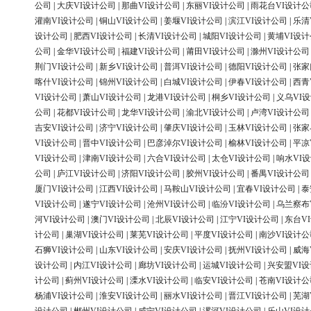
公司
|
大庆VI设计公司
|
那曲VI设计公司
|
东丽VI设计公司
|
雨花台VI设计公
灌南VI设计公司
|
铜山VI设计公司
|
姜堰VI设计公司
|
滨江VI设计公司
|
乐清
设计公司
|
肥西VI设计公司
|
长清VI设计公司
|
城阳VI设计公司
|
黄埔VI设
公司
|
金华VI设计公司
|
福建VI设计公司
|
莆田VI设计公司
|
滁州VI设计公司
荆门VI设计公司
|
新乡VI设计公司
|
普洱VI设计公司
|
德阳VI设计公司
|
张家
喀什VI设计公司
|
锦州VI设计公司
|
白城VI设计公司
|
伊春VI设计公司
|
西青
VI设计公司
|
萧山VI设计公司
|
龙港VI设计公司
|
桐乡VI设计公司
|
义乌VI
公司
|
花都VI设计公司
|
龙华VI设计公司
|
渝北VI设计公司
|
卢湾VI设计公司
吉安VI设计公司
|
济宁VI设计公司
|
肇庆VI设计公司
|
玉林VI设计公司
|
张家
VI设计公司
|
晋中VI设计公司
|
巴彦淖尔VI设计公司
|
榆林VI设计公司
|
平凉
VI设计公司
|
津南VI设计公司
|
六合VI设计公司
|
太仓VI设计公司
|
响水VI
公司
|
庐江VI设计公司
|
济阳VI设计公司
|
胶州VI设计公司
|
番禺VI设计公司
厦门VI设计公司
|
江西VI设计公司
|
马鞍山VI设计公司
|
宜春VI设计公司
|
泰
VI设计公司
|
遂宁VI设计公司
|
沧州VI设计公司
|
临汾VI设计公司
|
乌兰察布
河VI设计公司
|
澳门VI设计公司
|
北辰VI设计公司
|
江宁VI设计公司
|
东台V
计公司
|
巢湖VI设计公司
|
莱芜VI设计公司
|
平度VI设计公司
|
南沙VI设计公
石狮VI设计公司
|
山东VI设计公司
|
安庆VI设计公司
|
抚州VI设计公司
|
威海
设计公司
|
内江VI设计公司
|
廊坊VI设计公司
|
运城VI设计公司
|
兴安盟VI
计公司
|
蓟州VI设计公司
|
溧水VI设计公司
|
临安VI设计公司
|
苍南VI设计公
杨浦VI设计公司
|
淮安VI设计公司
|
丽水VI设计公司
|
晋江VI设计公司
|
芜湖