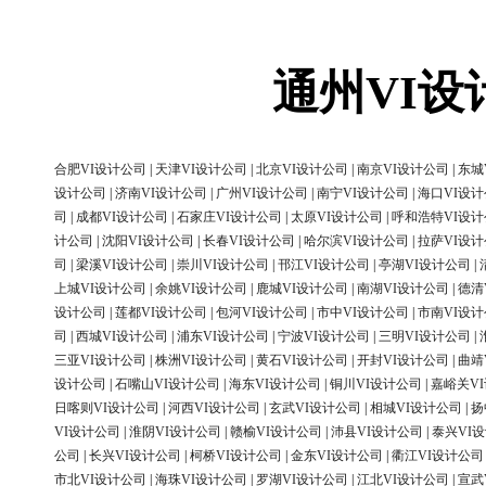
通州VI
合肥VI设计公司
|
天津VI设计公司
|
北京VI设计公司
|
南京VI设计公司
|
东城
设计公司
|
济南VI设计公司
|
广州VI设计公司
|
南宁VI设计公司
|
海口VI设
司
|
成都VI设计公司
|
石家庄VI设计公司
|
太原VI设计公司
|
呼和浩特VI设
计公司
|
沈阳VI设计公司
|
长春VI设计公司
|
哈尔滨VI设计公司
|
拉萨VI设
司
|
梁溪VI设计公司
|
崇川VI设计公司
|
邗江VI设计公司
|
亭湖VI设计公司
|
上城VI设计公司
|
余姚VI设计公司
|
鹿城VI设计公司
|
南湖VI设计公司
|
德清
设计公司
|
莲都VI设计公司
|
包河VI设计公司
|
市中VI设计公司
|
市南VI设
司
|
西城VI设计公司
|
浦东VI设计公司
|
宁波VI设计公司
|
三明VI设计公司
|
三亚VI设计公司
|
株洲VI设计公司
|
黄石VI设计公司
|
开封VI设计公司
|
曲靖
设计公司
|
石嘴山VI设计公司
|
海东VI设计公司
|
铜川VI设计公司
|
嘉峪关V
日喀则VI设计公司
|
河西VI设计公司
|
玄武VI设计公司
|
相城VI设计公司
|
扬
VI设计公司
|
淮阴VI设计公司
|
赣榆VI设计公司
|
沛县VI设计公司
|
泰兴VI
公司
|
长兴VI设计公司
|
柯桥VI设计公司
|
金东VI设计公司
|
衢江VI设计公司
市北VI设计公司
|
海珠VI设计公司
|
罗湖VI设计公司
|
江北VI设计公司
|
宣武