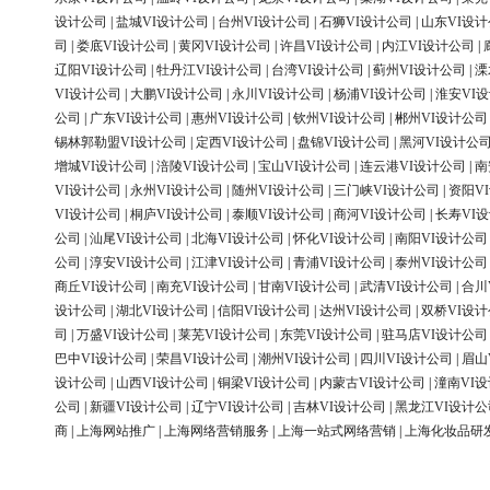
设计公司
|
盐城VI设计公司
|
台州VI设计公司
|
石狮VI设计公司
|
山东VI设
司
|
娄底VI设计公司
|
黄冈VI设计公司
|
许昌VI设计公司
|
内江VI设计公司
|
辽阳VI设计公司
|
牡丹江VI设计公司
|
台湾VI设计公司
|
蓟州VI设计公司
|
溧
VI设计公司
|
大鹏VI设计公司
|
永川VI设计公司
|
杨浦VI设计公司
|
淮安VI
公司
|
广东VI设计公司
|
惠州VI设计公司
|
钦州VI设计公司
|
郴州VI设计公司
锡林郭勒盟VI设计公司
|
定西VI设计公司
|
盘锦VI设计公司
|
黑河VI设计公
增城VI设计公司
|
涪陵VI设计公司
|
宝山VI设计公司
|
连云港VI设计公司
|
南
VI设计公司
|
永州VI设计公司
|
随州VI设计公司
|
三门峡VI设计公司
|
资阳V
VI设计公司
|
桐庐VI设计公司
|
泰顺VI设计公司
|
商河VI设计公司
|
长寿VI
公司
|
汕尾VI设计公司
|
北海VI设计公司
|
怀化VI设计公司
|
南阳VI设计公司
公司
|
淳安VI设计公司
|
江津VI设计公司
|
青浦VI设计公司
|
泰州VI设计公司
商丘VI设计公司
|
南充VI设计公司
|
甘南VI设计公司
|
武清VI设计公司
|
合川
设计公司
|
湖北VI设计公司
|
信阳VI设计公司
|
达州VI设计公司
|
双桥VI设
司
|
万盛VI设计公司
|
莱芜VI设计公司
|
东莞VI设计公司
|
驻马店VI设计公司
巴中VI设计公司
|
荣昌VI设计公司
|
潮州VI设计公司
|
四川VI设计公司
|
眉山
设计公司
|
山西VI设计公司
|
铜梁VI设计公司
|
内蒙古VI设计公司
|
潼南VI
公司
|
新疆VI设计公司
|
辽宁VI设计公司
|
吉林VI设计公司
|
黑龙江VI设计公
商
|
上海网站推广
|
上海网络营销服务
|
上海一站式网络营销
|
上海化妆品研