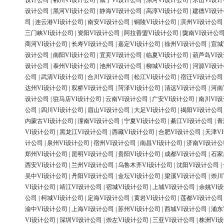
设计公司
|
郴州VI设计公司
|
咸宁VI设计公司
|
漯河VI设计公司
|
乐山VI设
设计公司
|
黑河VI设计公司
|
静海VI设计公司
|
高淳VI设计公司
|
建德VI设
司
|
连云港VI设计公司
|
南安VI设计公司
|
铜陵VI设计公司
|
滨州VI设计公司
三门峡VI设计公司
|
资阳VI设计公司
|
阿拉善盟VI设计公司
|
陇南VI设计公
商河VI设计公司
|
长寿VI设计公司
|
嘉定VI设计公司
|
徐州VI设计公司
|
宣城
设计公司
|
南阳VI设计公司
|
宜宾VI设计公司
|
临夏VI设计公司
|
葫芦岛VI
设计公司
|
泰州VI设计公司
|
池州VI设计公司
|
柳城VI设计公司
|
河源VI设
公司
|
武清VI设计公司
|
合川VI设计公司
|
松江VI设计公司
|
宿迁VI设计公司
达州VI设计公司
|
双桥VI设计公司
|
菏泽VI设计公司
|
清远VI设计公司
|
河南
设计公司
|
驻马店VI设计公司
|
云南VI设计公司
|
广安VI设计公司
|
南川VI
公司
|
四川VI设计公司
|
眉山VI设计公司
|
大足VI设计公司
|
揭阳VI设计公司
内蒙古VI设计公司
|
潼南VI设计公司
|
宁夏VI设计公司
|
綦江VI设计公司
|
青
VI设计公司
|
黑龙江VI设计公司
|
西藏VI设计公司
|
合肥VI设计公司
|
天津V
计公司
|
泉州VI设计公司
|
宿州VI设计公司
|
南昌VI设计公司
|
济南VI设计公
郑州VI设计公司
|
昆明VI设计公司
|
贵阳VI设计公司
|
成都VI设计公司
|
石家
西安VI设计公司
|
兰州VI设计公司
|
乌鲁木齐VI设计公司
|
沈阳VI设计公司
|
吴中VI设计公司
|
丹阳VI设计公司
|
金坛VI设计公司
|
梁溪VI设计公司
|
崇川
VI设计公司
|
靖江VI设计公司
|
宿城VI设计公司
|
上城VI设计公司
|
余姚VI
公司
|
柯城VI设计公司
|
定海VI设计公司
|
黄岩VI设计公司
|
莲都VI设计公司
渝中VI设计公司
|
上海VI设计公司
|
苏州VI设计公司
|
西城VI设计公司
|
浦东
VI设计公司
|
深圳VI设计公司
|
崇左VI设计公司
|
三亚VI设计公司
|
株洲VI