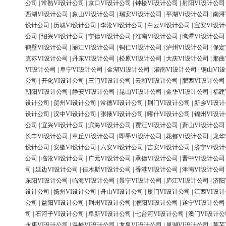
公司
|
常熟VI设计公司
|
京口VI设计公司
|
钟楼VI设计公司
|
射阳VI设计公司
西湖VI设计公司
|
象山VI设计公司
|
瑞安VI设计公司
|
平湖VI设计公司
|
南浔
设计公司
|
历城VI设计公司
|
李沧VI设计公司
|
白云VI设计公司
|
宝安VI设
公司
|
绍兴VI设计公司
|
宁德VI设计公司
|
淮南VI设计公司
|
鹰潭VI设计公司
鹤壁VI设计公司
|
丽江VI设计公司
|
铜仁VI设计公司
|
泸州VI设计公司
|
保定
克苏VI设计公司
|
丹东VI设计公司
|
松原VI设计公司
|
大庆VI设计公司
|
那曲
VI设计公司
|
阜宁VI设计公司
|
金湖VI设计公司
|
灌南VI设计公司
|
铜山VI
公司
|
开化VI设计公司
|
三门VI设计公司
|
云和VI设计公司
|
肥西VI设计公司
朝阳VI设计公司
|
静安VI设计公司
|
昆山VI设计公司
|
金华VI设计公司
|
福建
设计公司
|
贺州VI设计公司
|
常德VI设计公司
|
荆门VI设计公司
|
新乡VI设
设计公司
|
汉中VI设计公司
|
张掖VI设计公司
|
喀什VI设计公司
|
锦州VI设
公司
|
宜兴VI设计公司
|
滨海VI设计公司
|
贾汪VI设计公司
|
萧山VI设计公司
长丰VI设计公司
|
章丘VI设计公司
|
即墨VI设计公司
|
花都VI设计公司
|
龙华
设计公司
|
安徽VI设计公司
|
六安VI设计公司
|
吉安VI设计公司
|
济宁VI设
公司
|
临沧VI设计公司
|
广元VI设计公司
|
承德VI设计公司
|
晋中VI设计公司
司
|
延边VI设计公司
|
佳木斯VI设计公司
|
香港VI设计公司
|
津南VI设计公司
东阳VI设计公司
|
临海VI设计公司
|
景宁VI设计公司
|
庐江VI设计公司
|
济阳
设计公司
|
扬州VI设计公司
|
舟山VI设计公司
|
厦门VI设计公司
|
江西VI设
公司
|
益阳VI设计公司
|
荆州VI设计公司
|
濮阳VI设计公司
|
遂宁VI设计公司
司
|
石河子VI设计公司
|
阜新VI设计公司
|
七台河VI设计公司
|
澳门VI设计公
永康VI设计公司
|
温岭VI设计公司
|
龙泉VI设计公司
|
巢湖VI设计公司
|
莱芜