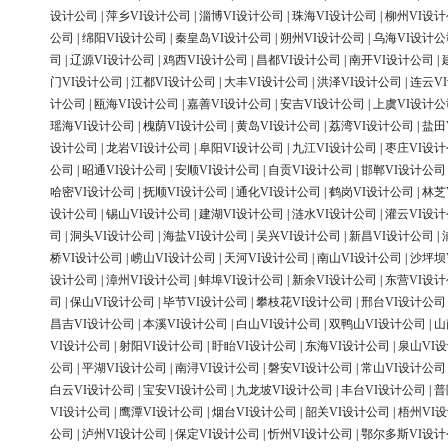
设计公司
|
萍乡VI设计公司
|
淄博VI设计公司
|
珠海VI设计公司
|
柳州VI设
公司
|
绵阳VI设计公司
|
秦皇岛VI设计公司
|
朔州VI设计公司
|
乌海VI设计公
司
|
辽源VI设计公司
|
鸡西VI设计公司
|
昌都VI设计公司
|
南开VI设计公司
|
门VI设计公司
|
江都VI设计公司
|
大丰VI设计公司
|
洪泽VI设计公司
|
连云V
计公司
|
瓯海VI设计公司
|
嘉善VI设计公司
|
安吉VI设计公司
|
上虞VI设计公
瑶海VI设计公司
|
槐荫VI设计公司
|
黄岛VI设计公司
|
荔湾VI设计公司
|
盐田
设计公司
|
龙岩VI设计公司
|
阜阳VI设计公司
|
九江VI设计公司
|
枣庄VI设
公司
|
昭通VI设计公司
|
安顺VI设计公司
|
自贡VI设计公司
|
邯郸VI设计公司
哈密VI设计公司
|
抚顺VI设计公司
|
通化VI设计公司
|
鹤岗VI设计公司
|
林芝
设计公司
|
锡山VI设计公司
|
建湖VI设计公司
|
涟水VI设计公司
|
灌云VI设
司
|
洞头VI设计公司
|
海盐VI设计公司
|
吴兴VI设计公司
|
新昌VI设计公司
|
桥VI设计公司
|
崂山VI设计公司
|
天河VI设计公司
|
南山VI设计公司
|
沙坪坝
设计公司
|
漳州VI设计公司
|
蚌埠VI设计公司
|
新余VI设计公司
|
东营VI设
司
|
保山VI设计公司
|
毕节VI设计公司
|
攀枝花VI设计公司
|
邢台VI设计公司
昌吉VI设计公司
|
本溪VI设计公司
|
白山VI设计公司
|
双鸭山VI设计公司
|
山
VI设计公司
|
射阳VI设计公司
|
盱眙VI设计公司
|
东海VI设计公司
|
泉山VI
公司
|
平湖VI设计公司
|
南浔VI设计公司
|
磐安VI设计公司
|
常山VI设计公司
白云VI设计公司
|
宝安VI设计公司
|
九龙坡VI设计公司
|
丰台VI设计公司
|
普
VI设计公司
|
鹰潭VI设计公司
|
烟台VI设计公司
|
韶关VI设计公司
|
梧州VI
公司
|
泸州VI设计公司
|
保定VI设计公司
|
忻州VI设计公司
|
鄂尔多斯VI设