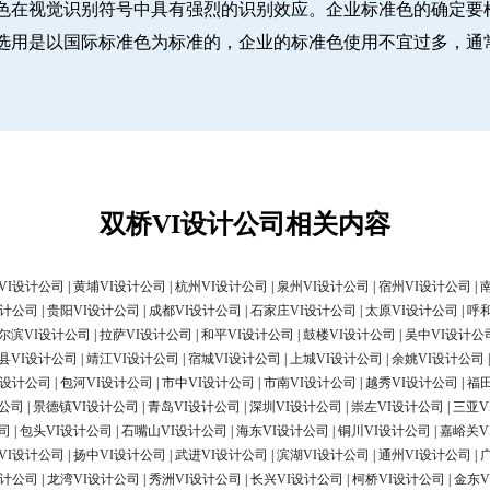
色在视觉识别符号中具有强烈的识别效应。企业标准色的确定要
选用是以国际标准色为标准的，企业的标准色使用不宜过多，通
双桥VI设计公司相关内容
VI设计公司
|
黄埔VI设计公司
|
杭州VI设计公司
|
泉州VI设计公司
|
宿州VI设计公司
|
设计公司
|
贵阳VI设计公司
|
成都VI设计公司
|
石家庄VI设计公司
|
太原VI设计公司
|
呼
尔滨VI设计公司
|
拉萨VI设计公司
|
和平VI设计公司
|
鼓楼VI设计公司
|
吴中VI设计公
县VI设计公司
|
靖江VI设计公司
|
宿城VI设计公司
|
上城VI设计公司
|
余姚VI设计公司
I设计公司
|
包河VI设计公司
|
市中VI设计公司
|
市南VI设计公司
|
越秀VI设计公司
|
福
计公司
|
景德镇VI设计公司
|
青岛VI设计公司
|
深圳VI设计公司
|
崇左VI设计公司
|
三亚V
司
|
包头VI设计公司
|
石嘴山VI设计公司
|
海东VI设计公司
|
铜川VI设计公司
|
嘉峪关V
VI设计公司
|
扬中VI设计公司
|
武进VI设计公司
|
滨湖VI设计公司
|
通州VI设计公司
|
设计公司
|
龙湾VI设计公司
|
秀洲VI设计公司
|
长兴VI设计公司
|
柯桥VI设计公司
|
金东V