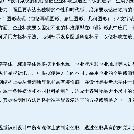
是CIS设计系统的核心基础企业标志是通过简练的造型、生动的
击力，而且要表达出独特的个性和时代感，必须要表达出独特的
1.图形表现（包括再现图形、象征图形、几何图形）；2.文字表
方面。企业标志要以固定不变的标准原型在CI设计形态中应用，
可采用方格标示法、比例标示发多圆弧角度标示，以便标志在放
字字体，标准字体是根据企业名称、企业牌名和企业地址等来进
象和品牌祈求力。可根据使用方面的不同，采用企业的全称或简
划结构上要尽量清晰简化和富有装饰感。在设计是要考虑字体于
适应于各种媒体和不同材料的制作，适应于各种物品大小尺寸的
，其标准制图方法是将标准字配置爱适宜的方格或斜格之中，并
视觉识别设计中所有媒体上的制定色彩。透过色彩具有的知觉刺