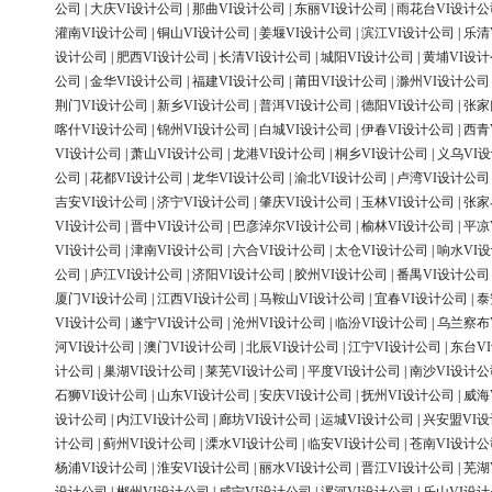
公司
|
大庆VI设计公司
|
那曲VI设计公司
|
东丽VI设计公司
|
雨花台VI设计公
灌南VI设计公司
|
铜山VI设计公司
|
姜堰VI设计公司
|
滨江VI设计公司
|
乐清
设计公司
|
肥西VI设计公司
|
长清VI设计公司
|
城阳VI设计公司
|
黄埔VI设
公司
|
金华VI设计公司
|
福建VI设计公司
|
莆田VI设计公司
|
滁州VI设计公司
荆门VI设计公司
|
新乡VI设计公司
|
普洱VI设计公司
|
德阳VI设计公司
|
张家
喀什VI设计公司
|
锦州VI设计公司
|
白城VI设计公司
|
伊春VI设计公司
|
西青
VI设计公司
|
萧山VI设计公司
|
龙港VI设计公司
|
桐乡VI设计公司
|
义乌VI
公司
|
花都VI设计公司
|
龙华VI设计公司
|
渝北VI设计公司
|
卢湾VI设计公司
吉安VI设计公司
|
济宁VI设计公司
|
肇庆VI设计公司
|
玉林VI设计公司
|
张家
VI设计公司
|
晋中VI设计公司
|
巴彦淖尔VI设计公司
|
榆林VI设计公司
|
平凉
VI设计公司
|
津南VI设计公司
|
六合VI设计公司
|
太仓VI设计公司
|
响水VI
公司
|
庐江VI设计公司
|
济阳VI设计公司
|
胶州VI设计公司
|
番禺VI设计公司
厦门VI设计公司
|
江西VI设计公司
|
马鞍山VI设计公司
|
宜春VI设计公司
|
泰
VI设计公司
|
遂宁VI设计公司
|
沧州VI设计公司
|
临汾VI设计公司
|
乌兰察布
河VI设计公司
|
澳门VI设计公司
|
北辰VI设计公司
|
江宁VI设计公司
|
东台V
计公司
|
巢湖VI设计公司
|
莱芜VI设计公司
|
平度VI设计公司
|
南沙VI设计公
石狮VI设计公司
|
山东VI设计公司
|
安庆VI设计公司
|
抚州VI设计公司
|
威海
设计公司
|
内江VI设计公司
|
廊坊VI设计公司
|
运城VI设计公司
|
兴安盟VI
计公司
|
蓟州VI设计公司
|
溧水VI设计公司
|
临安VI设计公司
|
苍南VI设计公
杨浦VI设计公司
|
淮安VI设计公司
|
丽水VI设计公司
|
晋江VI设计公司
|
芜湖