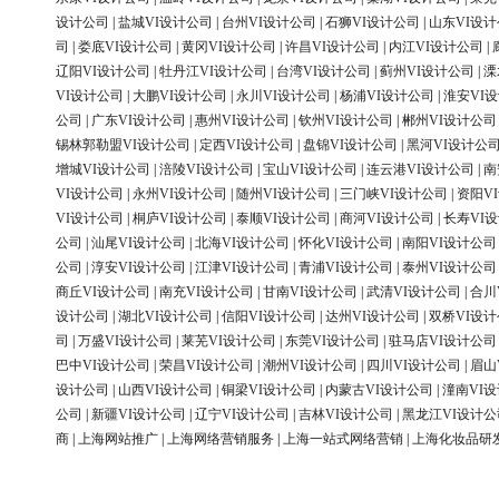
设计公司
|
盐城VI设计公司
|
台州VI设计公司
|
石狮VI设计公司
|
山东VI设
司
|
娄底VI设计公司
|
黄冈VI设计公司
|
许昌VI设计公司
|
内江VI设计公司
|
辽阳VI设计公司
|
牡丹江VI设计公司
|
台湾VI设计公司
|
蓟州VI设计公司
|
溧
VI设计公司
|
大鹏VI设计公司
|
永川VI设计公司
|
杨浦VI设计公司
|
淮安VI
公司
|
广东VI设计公司
|
惠州VI设计公司
|
钦州VI设计公司
|
郴州VI设计公司
锡林郭勒盟VI设计公司
|
定西VI设计公司
|
盘锦VI设计公司
|
黑河VI设计公
增城VI设计公司
|
涪陵VI设计公司
|
宝山VI设计公司
|
连云港VI设计公司
|
南
VI设计公司
|
永州VI设计公司
|
随州VI设计公司
|
三门峡VI设计公司
|
资阳V
VI设计公司
|
桐庐VI设计公司
|
泰顺VI设计公司
|
商河VI设计公司
|
长寿VI
公司
|
汕尾VI设计公司
|
北海VI设计公司
|
怀化VI设计公司
|
南阳VI设计公司
公司
|
淳安VI设计公司
|
江津VI设计公司
|
青浦VI设计公司
|
泰州VI设计公司
商丘VI设计公司
|
南充VI设计公司
|
甘南VI设计公司
|
武清VI设计公司
|
合川
设计公司
|
湖北VI设计公司
|
信阳VI设计公司
|
达州VI设计公司
|
双桥VI设
司
|
万盛VI设计公司
|
莱芜VI设计公司
|
东莞VI设计公司
|
驻马店VI设计公司
巴中VI设计公司
|
荣昌VI设计公司
|
潮州VI设计公司
|
四川VI设计公司
|
眉山
设计公司
|
山西VI设计公司
|
铜梁VI设计公司
|
内蒙古VI设计公司
|
潼南VI
公司
|
新疆VI设计公司
|
辽宁VI设计公司
|
吉林VI设计公司
|
黑龙江VI设计公
商
|
上海网站推广
|
上海网络营销服务
|
上海一站式网络营销
|
上海化妆品研