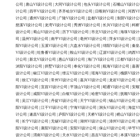
公司
|
唐山VI设计公司
|
大同VI设计公司
|
包头VI设计公司
|
石嘴山VI设计公
计公司
|
四平VI设计公司
|
齐齐哈尔VI设计公司
|
日喀则VI设计公司
|
河西V
计公司
|
通州VI设计公司
|
广陵VI设计公司
|
盐都VI设计公司
|
淮阴VI设计公
慈溪VI设计公司
|
龙湾VI设计公司
|
秀洲VI设计公司
|
长兴VI设计公司
|
柯桥
设计公司
|
蜀山VI设计公司
|
历下VI设计公司
|
市北VI设计公司
|
海珠VI设
司
|
温州VI设计公司
|
南平VI设计公司
|
亳州VI设计公司
|
萍乡VI设计公司
|
阳VI设计公司
|
玉溪VI设计公司
|
六盘水VI设计公司
|
绵阳VI设计公司
|
秦皇
VI设计公司
|
吐鲁番VI设计公司
|
鞍山VI设计公司
|
辽源VI设计公司
|
鸡西V
计公司
|
新北VI设计公司
|
惠山VI设计公司
|
海门VI设计公司
|
江都VI设计公
沭阳VI设计公司
|
拱墅VI设计公司
|
奉化VI设计公司
|
瓯海VI设计公司
|
嘉善
设计公司
|
椒江VI设计公司
|
缙云VI设计公司
|
瑶海VI设计公司
|
槐荫VI设
司
|
徐汇VI设计公司
|
常州VI设计公司
|
嘉兴VI设计公司
|
龙岩VI设计公司
|
阳VI设计公司
|
宜昌VI设计公司
|
平顶山VI设计公司
|
昭通VI设计公司
|
安顺
设计公司
|
咸阳VI设计公司
|
白银VI设计公司
|
哈密VI设计公司
|
抚顺VI设
司
|
吴江VI设计公司
|
丹徒VI设计公司
|
天宁VI设计公司
|
锡山VI设计公司
|
阳VI设计公司
|
江干VI设计公司
|
宁海VI设计公司
|
洞头VI设计公司
|
海盐V
计公司
|
遂昌VI设计公司
|
庐阳VI设计公司
|
天桥VI设计公司
|
崂山VI设计公
司
|
长宁VI设计公司
|
无锡VI设计公司
|
湖州VI设计公司
|
漳州VI设计公司
|
阳VI设计公司
|
襄阳VI设计公司
|
安阳VI设计公司
|
保山VI设计公司
|
毕节V
设计公司
|
渭南VI设计公司
|
天水VI设计公司
|
昌吉VI设计公司
|
本溪VI设