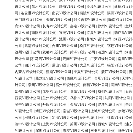
设计公司
|
郴州VI设计公司
|
咸宁VI设计公司
|
漯河VI设计公司
|
乐山VI设
设计公司
|
黑河VI设计公司
|
静海VI设计公司
|
高淳VI设计公司
|
建德VI设
司
|
连云港VI设计公司
|
南安VI设计公司
|
铜陵VI设计公司
|
滨州VI设计公司
三门峡VI设计公司
|
资阳VI设计公司
|
阿拉善盟VI设计公司
|
陇南VI设计公
商河VI设计公司
|
长寿VI设计公司
|
嘉定VI设计公司
|
徐州VI设计公司
|
宣城
设计公司
|
南阳VI设计公司
|
宜宾VI设计公司
|
临夏VI设计公司
|
葫芦岛VI
设计公司
|
泰州VI设计公司
|
池州VI设计公司
|
柳城VI设计公司
|
河源VI设
公司
|
武清VI设计公司
|
合川VI设计公司
|
松江VI设计公司
|
宿迁VI设计公司
达州VI设计公司
|
双桥VI设计公司
|
菏泽VI设计公司
|
清远VI设计公司
|
河南
设计公司
|
驻马店VI设计公司
|
云南VI设计公司
|
广安VI设计公司
|
南川VI
公司
|
四川VI设计公司
|
眉山VI设计公司
|
大足VI设计公司
|
揭阳VI设计公司
内蒙古VI设计公司
|
潼南VI设计公司
|
宁夏VI设计公司
|
綦江VI设计公司
|
青
VI设计公司
|
黑龙江VI设计公司
|
西藏VI设计公司
|
合肥VI设计公司
|
天津V
计公司
|
泉州VI设计公司
|
宿州VI设计公司
|
南昌VI设计公司
|
济南VI设计公
郑州VI设计公司
|
昆明VI设计公司
|
贵阳VI设计公司
|
成都VI设计公司
|
石家
西安VI设计公司
|
兰州VI设计公司
|
乌鲁木齐VI设计公司
|
沈阳VI设计公司
|
吴中VI设计公司
|
丹阳VI设计公司
|
金坛VI设计公司
|
梁溪VI设计公司
|
崇川
VI设计公司
|
靖江VI设计公司
|
宿城VI设计公司
|
上城VI设计公司
|
余姚VI
公司
|
柯城VI设计公司
|
定海VI设计公司
|
黄岩VI设计公司
|
莲都VI设计公司
渝中VI设计公司
|
上海VI设计公司
|
苏州VI设计公司
|
西城VI设计公司
|
浦东
VI设计公司
|
深圳VI设计公司
|
崇左VI设计公司
|
三亚VI设计公司
|
株洲VI