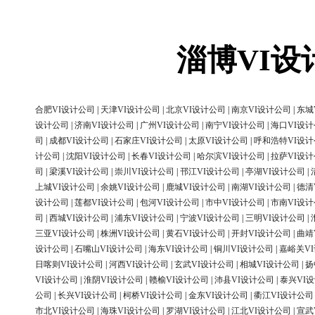
淄博VI
合肥VI设计公司
|
天津VI设计公司
|
北京VI设计公司
|
南京VI设计公司
|
东城
设计公司
|
济南VI设计公司
|
广州VI设计公司
|
南宁VI设计公司
|
海口VI设
司
|
成都VI设计公司
|
石家庄VI设计公司
|
太原VI设计公司
|
呼和浩特VI设
计公司
|
沈阳VI设计公司
|
长春VI设计公司
|
哈尔滨VI设计公司
|
拉萨VI设
司
|
梁溪VI设计公司
|
崇川VI设计公司
|
邗江VI设计公司
|
亭湖VI设计公司
|
上城VI设计公司
|
余姚VI设计公司
|
鹿城VI设计公司
|
南湖VI设计公司
|
德清
设计公司
|
莲都VI设计公司
|
包河VI设计公司
|
市中VI设计公司
|
市南VI设
司
|
西城VI设计公司
|
浦东VI设计公司
|
宁波VI设计公司
|
三明VI设计公司
|
三亚VI设计公司
|
株洲VI设计公司
|
黄石VI设计公司
|
开封VI设计公司
|
曲靖
设计公司
|
石嘴山VI设计公司
|
海东VI设计公司
|
铜川VI设计公司
|
嘉峪关V
日喀则VI设计公司
|
河西VI设计公司
|
玄武VI设计公司
|
相城VI设计公司
|
扬
VI设计公司
|
淮阴VI设计公司
|
赣榆VI设计公司
|
沛县VI设计公司
|
泰兴VI
公司
|
长兴VI设计公司
|
柯桥VI设计公司
|
金东VI设计公司
|
衢江VI设计公司
市北VI设计公司
|
海珠VI设计公司
|
罗湖VI设计公司
|
江北VI设计公司
|
宣武