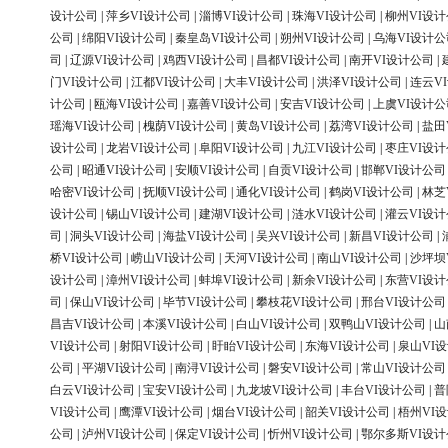
设计公司
|
萍乡VI设计公司
|
淄博VI设计公司
|
珠海VI设计公司
|
柳州VI设
公司
|
绵阳VI设计公司
|
秦皇岛VI设计公司
|
朔州VI设计公司
|
乌海VI设计公
司
|
辽源VI设计公司
|
鸡西VI设计公司
|
昌都VI设计公司
|
南开VI设计公司
|
门VI设计公司
|
江都VI设计公司
|
大丰VI设计公司
|
洪泽VI设计公司
|
连云V
计公司
|
瓯海VI设计公司
|
嘉善VI设计公司
|
安吉VI设计公司
|
上虞VI设计公
瑶海VI设计公司
|
槐荫VI设计公司
|
黄岛VI设计公司
|
荔湾VI设计公司
|
盐田
设计公司
|
龙岩VI设计公司
|
阜阳VI设计公司
|
九江VI设计公司
|
枣庄VI设
公司
|
昭通VI设计公司
|
安顺VI设计公司
|
自贡VI设计公司
|
邯郸VI设计公司
哈密VI设计公司
|
抚顺VI设计公司
|
通化VI设计公司
|
鹤岗VI设计公司
|
林芝
设计公司
|
锡山VI设计公司
|
建湖VI设计公司
|
涟水VI设计公司
|
灌云VI设
司
|
洞头VI设计公司
|
海盐VI设计公司
|
吴兴VI设计公司
|
新昌VI设计公司
|
桥VI设计公司
|
崂山VI设计公司
|
天河VI设计公司
|
南山VI设计公司
|
沙坪坝
设计公司
|
漳州VI设计公司
|
蚌埠VI设计公司
|
新余VI设计公司
|
东营VI设
司
|
保山VI设计公司
|
毕节VI设计公司
|
攀枝花VI设计公司
|
邢台VI设计公司
昌吉VI设计公司
|
本溪VI设计公司
|
白山VI设计公司
|
双鸭山VI设计公司
|
山
VI设计公司
|
射阳VI设计公司
|
盱眙VI设计公司
|
东海VI设计公司
|
泉山VI
公司
|
平湖VI设计公司
|
南浔VI设计公司
|
磐安VI设计公司
|
常山VI设计公司
白云VI设计公司
|
宝安VI设计公司
|
九龙坡VI设计公司
|
丰台VI设计公司
|
普
VI设计公司
|
鹰潭VI设计公司
|
烟台VI设计公司
|
韶关VI设计公司
|
梧州VI
公司
|
泸州VI设计公司
|
保定VI设计公司
|
忻州VI设计公司
|
鄂尔多斯VI设