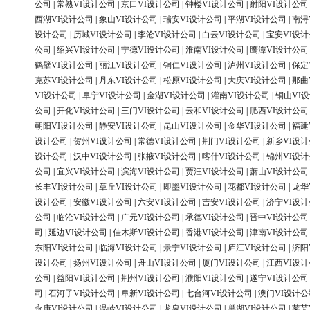
公司
|
常熟VI设计公司
|
京口VI设计公司
|
钟楼VI设计公司
|
射阳VI设计公司
西湖VI设计公司
|
象山VI设计公司
|
瑞安VI设计公司
|
平湖VI设计公司
|
南浔
设计公司
|
历城VI设计公司
|
李沧VI设计公司
|
白云VI设计公司
|
宝安VI设
公司
|
绍兴VI设计公司
|
宁德VI设计公司
|
淮南VI设计公司
|
鹰潭VI设计公司
鹤壁VI设计公司
|
丽江VI设计公司
|
铜仁VI设计公司
|
泸州VI设计公司
|
保定
克苏VI设计公司
|
丹东VI设计公司
|
松原VI设计公司
|
大庆VI设计公司
|
那曲
VI设计公司
|
阜宁VI设计公司
|
金湖VI设计公司
|
灌南VI设计公司
|
铜山VI
公司
|
开化VI设计公司
|
三门VI设计公司
|
云和VI设计公司
|
肥西VI设计公司
朝阳VI设计公司
|
静安VI设计公司
|
昆山VI设计公司
|
金华VI设计公司
|
福建
设计公司
|
贺州VI设计公司
|
常德VI设计公司
|
荆门VI设计公司
|
新乡VI设
设计公司
|
汉中VI设计公司
|
张掖VI设计公司
|
喀什VI设计公司
|
锦州VI设
公司
|
宜兴VI设计公司
|
滨海VI设计公司
|
贾汪VI设计公司
|
萧山VI设计公司
长丰VI设计公司
|
章丘VI设计公司
|
即墨VI设计公司
|
花都VI设计公司
|
龙华
设计公司
|
安徽VI设计公司
|
六安VI设计公司
|
吉安VI设计公司
|
济宁VI设
公司
|
临沧VI设计公司
|
广元VI设计公司
|
承德VI设计公司
|
晋中VI设计公司
司
|
延边VI设计公司
|
佳木斯VI设计公司
|
香港VI设计公司
|
津南VI设计公司
东阳VI设计公司
|
临海VI设计公司
|
景宁VI设计公司
|
庐江VI设计公司
|
济阳
设计公司
|
扬州VI设计公司
|
舟山VI设计公司
|
厦门VI设计公司
|
江西VI设
公司
|
益阳VI设计公司
|
荆州VI设计公司
|
濮阳VI设计公司
|
遂宁VI设计公司
司
|
石河子VI设计公司
|
阜新VI设计公司
|
七台河VI设计公司
|
澳门VI设计公
永康VI设计公司
|
温岭VI设计公司
|
龙泉VI设计公司
|
巢湖VI设计公司
|
莱芜